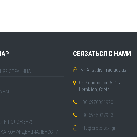
MAP
СВЯЗАТЬСЯ С НАМИ
Mr Aristidis Fragiadakis
НЯЯ СТРАНИЦА
Gr. Xenopoulou 5 Gazi
Heraklion, Crete
УРАНТ
+30 6970021970
+30 6945027933
Я И ПОЛОЖЕНИЯ
info@crete-taxi.gr
ИКА КОНФИДЕНЦИАЛЬНОСТИ