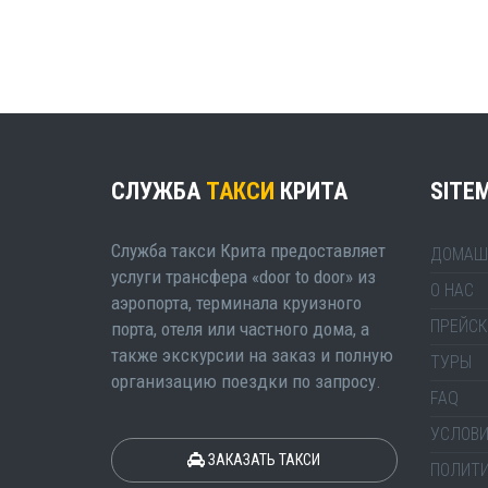
СЛУЖБА
ТАКСИ
КРИТА
SITE
Служба такси Крита предоставляет
ДОМАШ
услуги трансфера «door to door» из
О НАС
аэропорта, терминала круизного
ПРЕЙСК
порта, отеля или частного дома, а
также экскурсии на заказ и полную
ТУРЫ
организацию поездки по запросу.
FAQ
УСЛОВИ
ЗАКАЗАТЬ ТАКСИ
ПОЛИТ