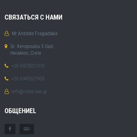
СВЯЗАТЬСЯ С НАМИ
Mr Aristidis Fragiadakis
Gr. Xenopoulou 5 Gazi
Heraklion, Crete
+30 6970021970
+30 6945027933
info@crete-taxi.gr
ОБЩЕНИЕL