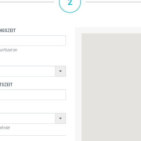
2
NGSZEIT
nftszeit ein
TSZEIT
efindet