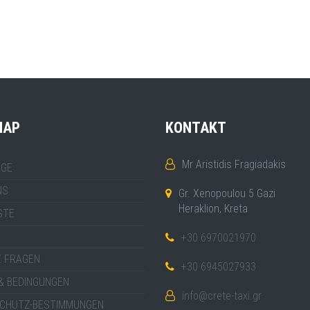
MAP
KONTAKT
Mr Aristidis Fragiadakis
GE
NS
Gr. Xenopoulou 5 Gazi
Heraklion, Kreta
STE
+30 6970021970
E FRAGEN
+30 6945027933
& BEDINGUNGEN
info@crete-taxi.gr
CHUTZ-BESTIMMUNGEN