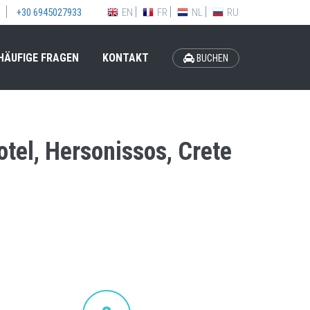
EN
FR
NL
RU
+30 6945027933
HÄUFIGE FRAGEN
KONTAKT
BUCHEN
tel, Hersonissos, Crete