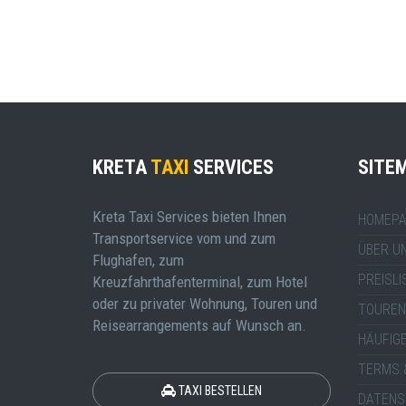
KRETA
TAXI
SERVICES
SITE
Kreta Taxi Services bieten Ihnen
HOMEPA
Transportservice vom und zum
ÜBER U
Flughafen, zum
PREISLI
Kreuzfahrthafenterminal, zum Hotel
oder zu privater Wohnung, Touren und
TOUREN
Reisearrangements auf Wunsch an.
HÄUFIG
TERMS 
TAXI BESTELLEN
DATENS