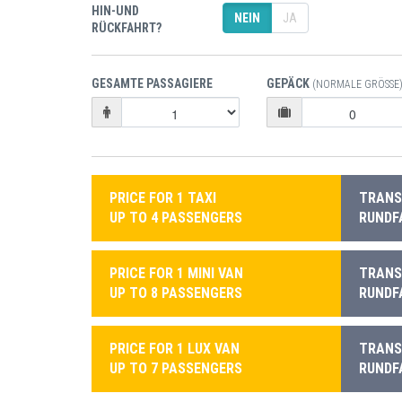
HIN-UND
NEIN
JA
RÜCKFAHRT?
GESAMTE PASSAGIERE
GEPÄCK
(NORMALE GRÖSSE)
PRICE FOR 1 TAXI
TRANSF
UP TO 4 PASSENGERS
RUNDF
PRICE FOR 1 MINI VAN
TRANSF
UP TO 8 PASSENGERS
RUNDF
PRICE FOR 1 LUX VAN
TRANSF
UP TO 7 PASSENGERS
RUNDF