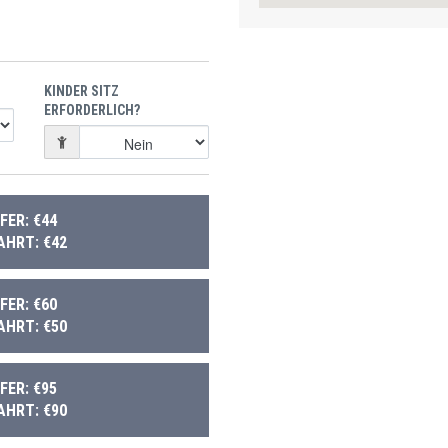
KINDER SITZ
ERFORDERLICH?
ER: €44
AHRT: €42
ER: €60
AHRT: €50
ER: €95
AHRT: €90