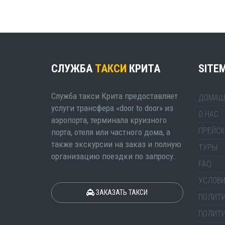
СЛУЖБА
ТАКСИ
КРИТА
SITE
Служба такси Крита предоставляет
ДОМАШ
услуги трансфера «door to door» из
О НАС
аэропорта, терминала круизного
ПРЕЙСК
порта, отеля или частного дома, а
также экскурсии на заказ и полную
ТУРЫ
организацию поездки по запросу.
FAQ
УСЛОВИ
ЗАКАЗАТЬ ТАКСИ
ПОЛИТ
ПОЛИТ