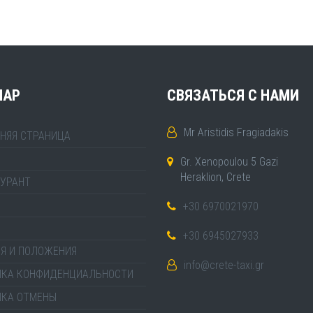
MAP
СВЯЗАТЬСЯ С НАМИ
Mr Aristidis Fragiadakis
НЯЯ СТРАНИЦА
Gr. Xenopoulou 5 Gazi
Heraklion, Crete
УРАНТ
+30 6970021970
+30 6945027933
Я И ПОЛОЖЕНИЯ
info@crete-taxi.gr
ИКА КОНФИДЕНЦИАЛЬНОСТИ
ИКА ОТМЕНЫ