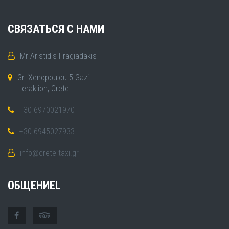
СВЯЗАТЬСЯ С НАМИ
Mr Aristidis Fragiadakis
Gr. Xenopoulou 5 Gazi
Heraklion, Crete
+30 6970021970
+30 6945027933
info@crete-taxi.gr
ОБЩЕНИЕL