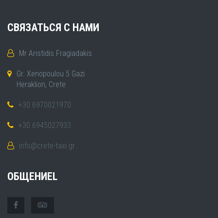
СВЯЗАТЬСЯ С НАМИ
Mr Aristidis Fragiadakis
Gr. Xenopoulou 5 Gazi
Heraklion, Crete
+30 6970021970
+30 6945027933
info@crete-taxi.gr
ОБЩЕНИЕL