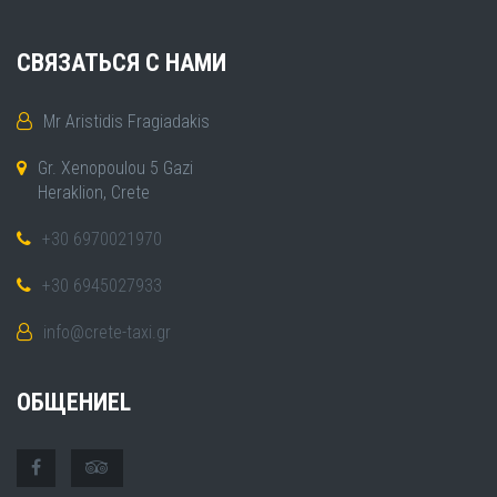
СВЯЗАТЬСЯ С НАМИ
Mr Aristidis Fragiadakis
Gr. Xenopoulou 5 Gazi
Heraklion, Crete
+30 6970021970
+30 6945027933
info@crete-taxi.gr
ОБЩЕНИЕL