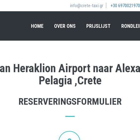
info@crete-taxi.gr
+30 6970021970
HOME
OVER ONS
PRIJSLIJST
RONDLEI
van Heraklion Airport naar Alex
Pelagia ,Crete
RESERVERINGSFORMULIER