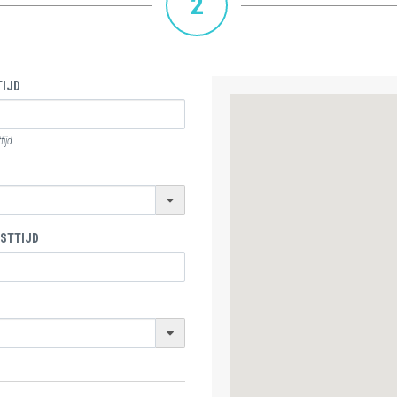
2
IJD
ijd
STTIJD