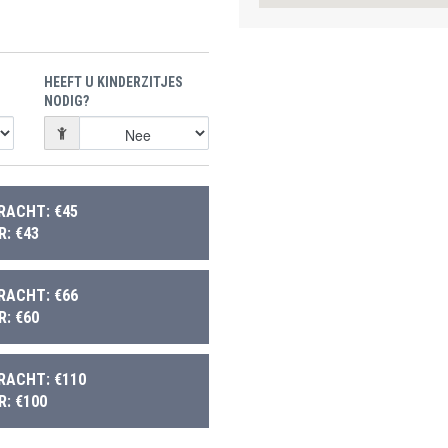
HEEFT U KINDERZITJES
NODIG?
RACHT: €45
: €43
RACHT: €66
: €60
RACHT: €110
: €100