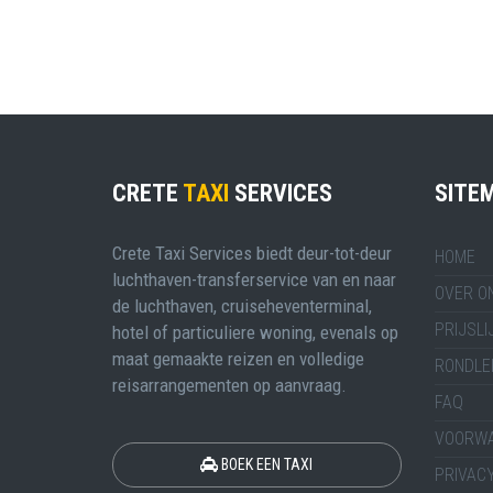
CRETE
TAXI
SERVICES
SITE
Crete Taxi Services biedt deur-tot-deur
HOME
luchthaven-transferservice van en naar
OVER O
de luchthaven, cruiseheventerminal,
PRIJSLI
hotel of particuliere woning, evenals op
maat gemaakte reizen en volledige
RONDLE
reisarrangementen op aanvraag.
FAQ
VOORW
BOEK EEN TAXI
PRIVACY