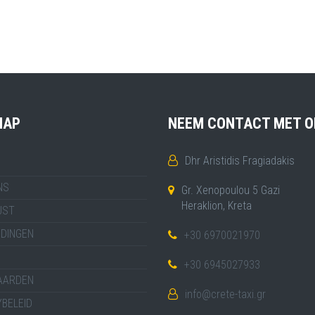
MAP
NEEM CONTACT MET O
Dhr Aristidis Fragiadakis
NS
Gr. Xenopoulou 5 Gazi
Heraklion, Kreta
JST
IDINGEN
+30 6970021970
+30 6945027933
AARDEN
info@crete-taxi.gr
BELEID