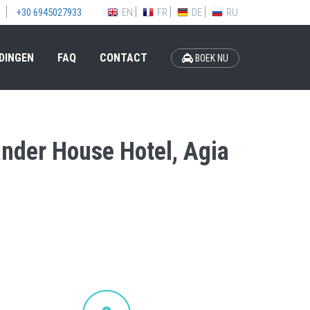
EN
FR
DE
RU
+30 6945027933
DINGEN
FAQ
CONTACT
BOEK NU
ander House Hotel, Agia