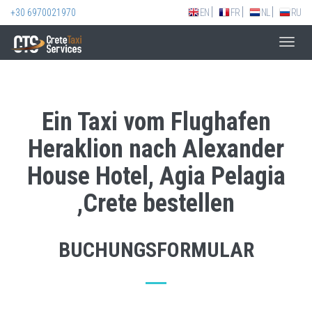
+30 6970021970
EN
FR
NL
RU
Toggl
navig
Ein Taxi vom Flughafen
Heraklion nach Alexander
House Hotel, Agia Pelagia
,Crete bestellen
BUCHUNGSFORMULAR