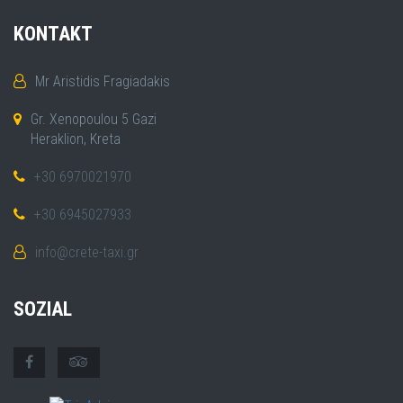
KONTAKT
Mr Aristidis Fragiadakis
Gr. Xenopoulou 5 Gazi
Heraklion, Kreta
+30 6970021970
+30 6945027933
info@crete-taxi.gr
SOZIAL