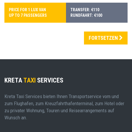
PRICE FOR 1 LUX VAN
TRANSFER: €110
UP TO 7 PASSENGERS
RUNDFAHRT: €100
FORTSETZEN
KRETA
TAXI
SERVICES
Kreta Taxi Services bieten Ihnen Transportservice vom und
zum Flughafen, zum Kreuzfahrthafenterminal, zum Hotel oder
zu privater Wohnung, Touren und Reisearrangements auf
Wunsch an.