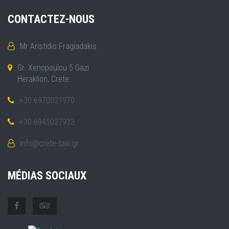
CONTACTEZ-NOUS
Mr Aristidis Fragiadakis
Gr. Xenopoulou 5 Gazi
Heraklion, Crete
+30 6970021970
+30 6945027933
info@crete-taxi.gr
MÉDIAS SOCIAUX