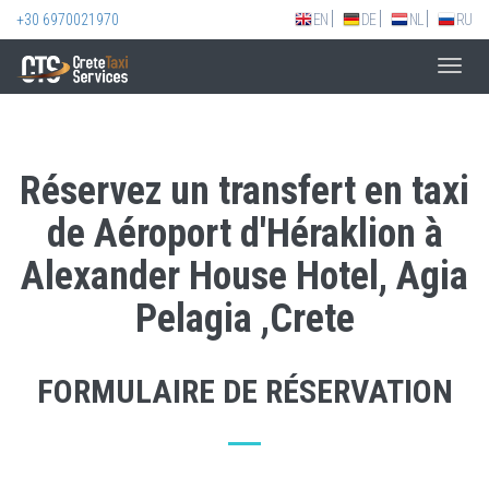
+30 6970021970
EN
DE
NL
RU
Toggl
navig
Réservez un transfert en taxi
de Aéroport d'Héraklion à
Alexander House Hotel, Agia
Pelagia ,Crete
FORMULAIRE DE RÉSERVATION