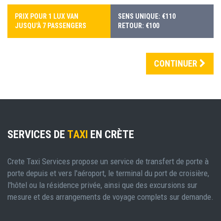
PRIX POUR 1 LUX VAN
SENS UNIQUE: €110
JUSQU'À 7 PASSENGERS
RETOUR: €100
CONTINUER
SERVICES DE
TAXI
EN CRÈTE
Crete Taxi Services propose un service de transfert de porte à
porte depuis et vers l'aéroport, le terminal du port de croisière,
l'hôtel ou la résidence privée, ainsi que des excursions sur
mesure et des arrangements de voyage complets sur demande.