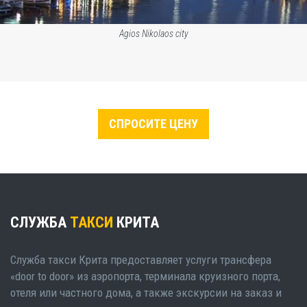
Agios Nikolaos city
СПРОСИТЕ ЦЕНУ
СЛУЖБА
ТАКСИ
КРИТА
Служба такси Крита предоставляет услуги трансфера
«door to door» из аэропорта, терминала круизного порта,
отеля или частного дома, а также экскурсии на заказ и