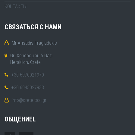
КОНТАКТЫ
СВЯЗАТЬСЯ С НАМИ
Mr Aristidis Fragiadakis
Gr. Xenopoulou 5 Gazi
Heraklion, Crete
+30 6970021970
+30 6945027933
info@crete-taxi.gr
ОБЩЕНИЕL