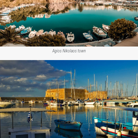
Agios Nikolaos town