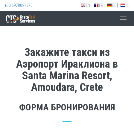
+30 6970021970
EN
FR
DE
NL
Toggl
navig
Закажите такси из
Аэропорт Ираклиона в
Santa Marina Resort,
Amoudara, Crete
ФОРМА БРОНИРОВАНИЯ