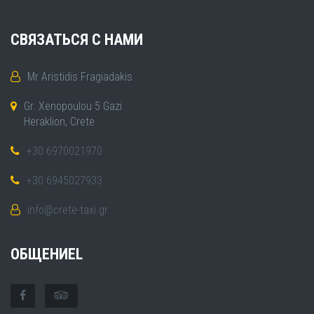
СВЯЗАТЬСЯ С НАМИ
Mr Aristidis Fragiadakis
Gr. Xenopoulou 5 Gazi
Heraklion, Crete
+30 6970021970
+30 6945027933
info@crete-taxi.gr
ОБЩЕНИЕL