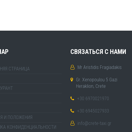
MAP
СВЯЗАТЬСЯ С НАМИ
Mr Aristidis Fragiadakis
НЯЯ СТРАНИЦА
Gr. Xenopoulou 5 Gazi
Heraklion, Crete
УРАНТ
+30 6970021970
+30 6945027933
Я И ПОЛОЖЕНИЯ
info@crete-taxi.gr
ИКА КОНФИДЕНЦИАЛЬНОСТИ