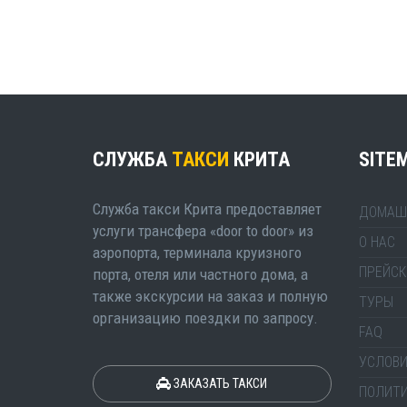
СЛУЖБА
ТАКСИ
КРИТА
SITE
Служба такси Крита предоставляет
ДОМАШ
услуги трансфера «door to door» из
О НАС
аэропорта, терминала круизного
ПРЕЙСК
порта, отеля или частного дома, а
также экскурсии на заказ и полную
ТУРЫ
организацию поездки по запросу.
FAQ
УСЛОВИ
ЗАКАЗАТЬ ТАКСИ
ПОЛИТ