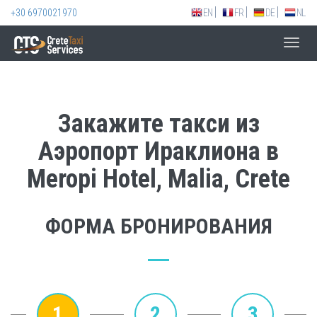
+30 6970021970
EN
FR
DE
NL
Toggl
navig
Закажите такси из
Аэропорт Ираклиона в
Meropi Hotel, Malia, Crete
ФОРМА БРОНИРОВАНИЯ
1
2
3