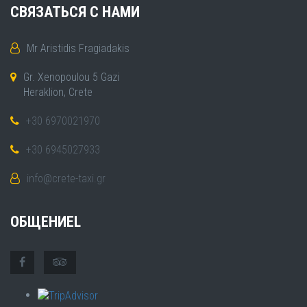
СВЯЗАТЬСЯ С НАМИ
Mr Aristidis Fragiadakis
Gr. Xenopoulou 5 Gazi
Heraklion, Crete
+30 6970021970
+30 6945027933
info@crete-taxi.gr
ОБЩЕНИЕL