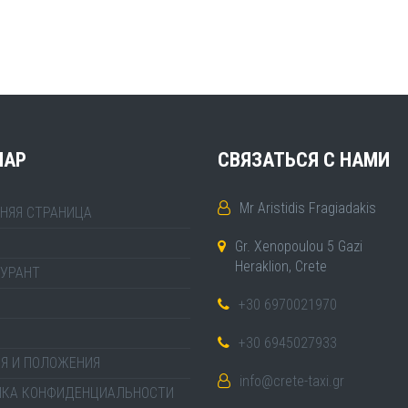
MAP
СВЯЗАТЬСЯ С НАМИ
Mr Aristidis Fragiadakis
НЯЯ СТРАНИЦА
Gr. Xenopoulou 5 Gazi
Heraklion, Crete
УРАНТ
+30 6970021970
+30 6945027933
Я И ПОЛОЖЕНИЯ
info@crete-taxi.gr
ИКА КОНФИДЕНЦИАЛЬНОСТИ