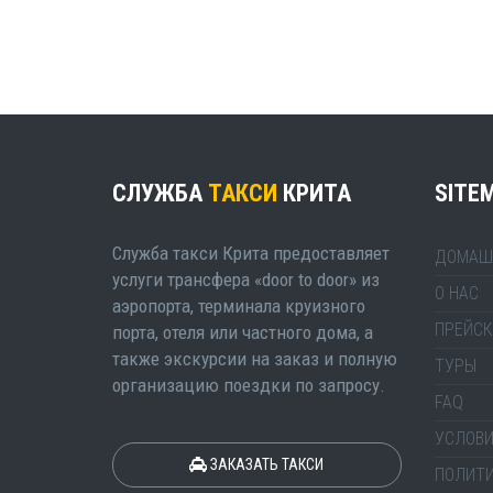
СЛУЖБА
ТАКСИ
КРИТА
SITE
Служба такси Крита предоставляет
ДОМАШ
услуги трансфера «door to door» из
О НАС
аэропорта, терминала круизного
ПРЕЙСК
порта, отеля или частного дома, а
также экскурсии на заказ и полную
ТУРЫ
организацию поездки по запросу.
FAQ
УСЛОВИ
ЗАКАЗАТЬ ТАКСИ
ПОЛИТ