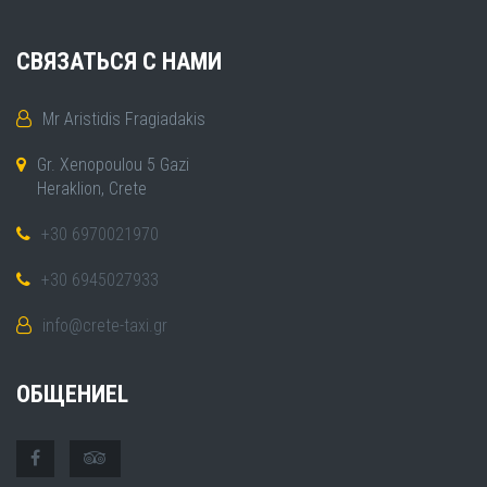
СВЯЗАТЬСЯ С НАМИ
Mr Aristidis Fragiadakis
Gr. Xenopoulou 5 Gazi
Heraklion, Crete
+30 6970021970
+30 6945027933
info@crete-taxi.gr
ОБЩЕНИЕL