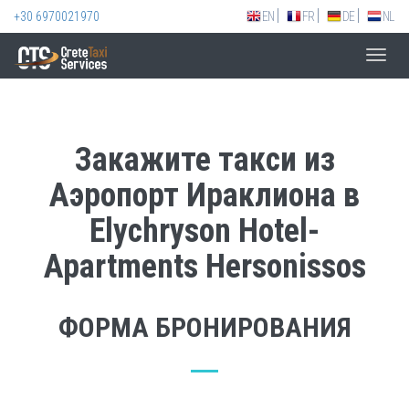
+30 6970021970
EN
FR
DE
NL
Toggl
navig
Закажите такси из
Аэропорт Ираклиона в
Elychryson Hotel-
Apartments Hersonissos
ФОРМА БРОНИРОВАНИЯ