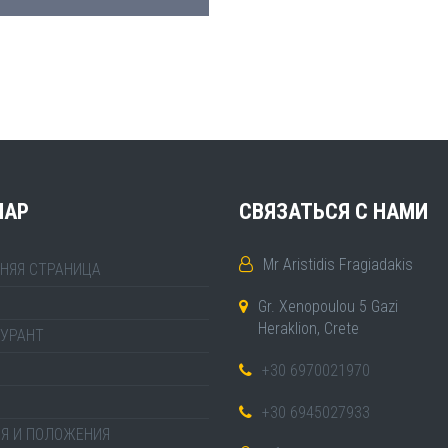
MAP
СВЯЗАТЬСЯ С НАМИ
Mr Aristidis Fragiadakis
НЯЯ СТРАНИЦА
Gr. Xenopoulou 5 Gazi
Heraklion, Crete
УРАНТ
+30 6970021970
+30 6945027933
Я И ПОЛОЖЕНИЯ