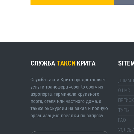
СЛУЖБА
ТАКСИ
КРИТА
SITE
Служба такси Крита предоставляет
ДОМАШ
услуги трансфера «door to door» из
О НАС
аэропорта, терминала круизного
ПРЕЙСК
порта, отеля или частного дома, а
также экскурсии на заказ и полную
ТУРЫ
организацию поездки по запросу.
FAQ
УСЛОВИ