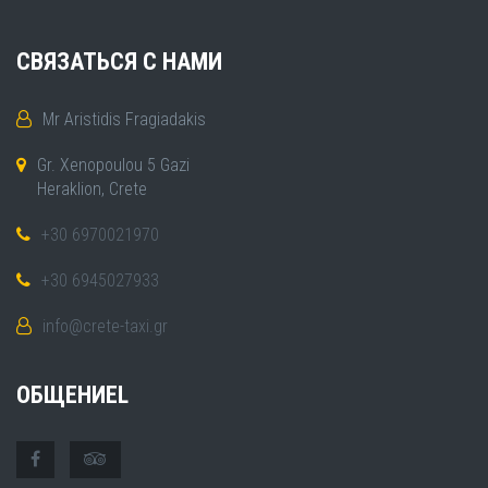
СВЯЗАТЬСЯ С НАМИ
Mr Aristidis Fragiadakis
Gr. Xenopoulou 5 Gazi
Heraklion, Crete
+30 6970021970
+30 6945027933
info@crete-taxi.gr
ОБЩЕНИЕL