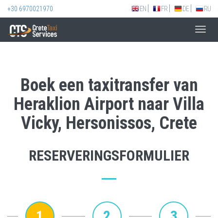
+30 6970021970
EN
FR
DE
RU
Toggl
navig
Boek een taxitransfer van
Heraklion Airport naar Villa
Vicky, Hersonissos, Crete
RESERVERINGSFORMULIER
1
2
3