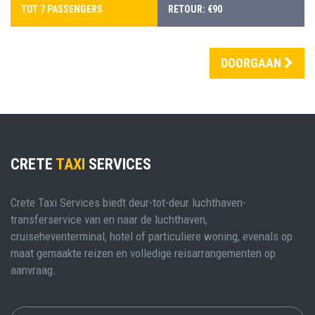
TOT 7 PASSENGERS
RETOUR: €90
DOORGAAN
CRETE
TAXI
SERVICES
Crete Taxi Services biedt deur-tot-deur luchthaven-
transferservice van en naar de luchthaven,
cruiseheventerminal, hotel of particuliere woning, evenals op
maat gemaakte reizen en volledige reisarrangementen op
aanvraag.