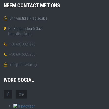
NEEM CONTACT MET ONS
Dhr Aristidis Fragiadakis
Gr. Xenopoulou 5 Gazi
Heraklion, Kreta
+30 6970021970
+30 6945027933
info@crete-taxi.gr
WORD SOCIAL