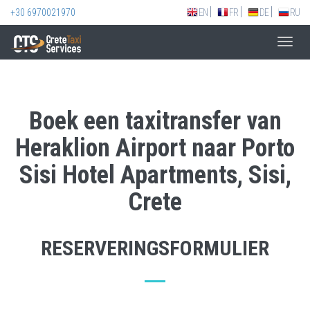
+30 6970021970
EN
FR
DE
RU
Toggl
navig
Boek een taxitransfer van
Heraklion Airport naar Porto
Sisi Hotel Apartments, Sisi,
Crete
RESERVERINGSFORMULIER