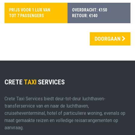
PRIJS VOOR 1 LUX VAN
OVERDRACHT: €150
TOT 7 PASSENGERS
RETOUR: €140
DOORGAAN
CRETE
TAXI
SERVICES
Crete Taxi Services biedt deur-tot-deur luchthaven-
transferservice van en naar de luchthaven,
cruiseheventerminal, hotel of particuliere woning, evenals op
maat gemaakte reizen en volledige reisarrangementen op
aanvraag.