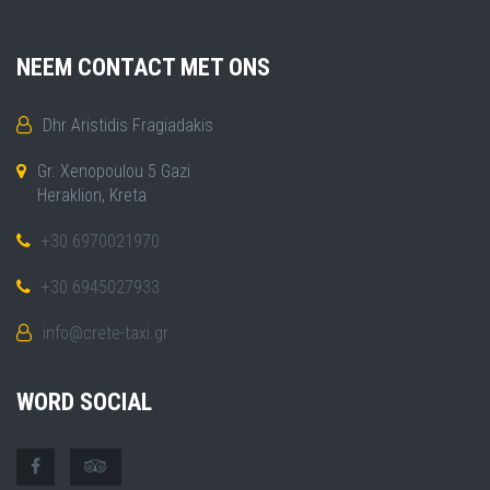
NEEM CONTACT MET ONS
Dhr Aristidis Fragiadakis
Gr. Xenopoulou 5 Gazi
Heraklion, Kreta
+30 6970021970
+30 6945027933
info@crete-taxi.gr
WORD SOCIAL