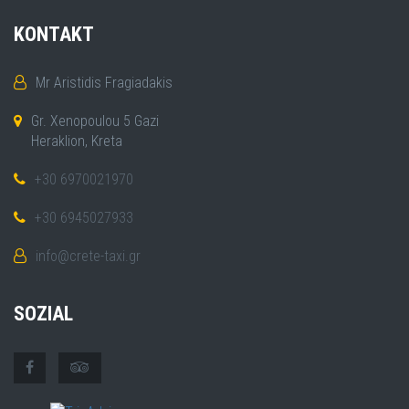
KONTAKT
Mr Aristidis Fragiadakis
Gr. Xenopoulou 5 Gazi
Heraklion, Kreta
+30 6970021970
+30 6945027933
info@crete-taxi.gr
SOZIAL