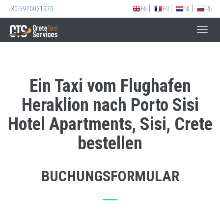
+30 6970021970
EN
FR
NL
RU
Toggl
navig
Ein Taxi vom Flughafen
Heraklion nach Porto Sisi
Hotel Apartments, Sisi, Crete
bestellen
BUCHUNGSFORMULAR