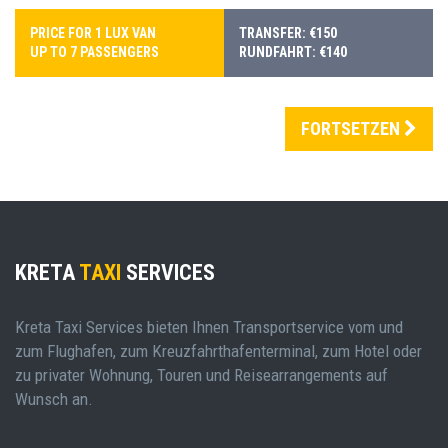
PRICE FOR 1 LUX VAN
TRANSFER: €150
UP TO 7 PASSENGERS
RUNDFAHRT: €140
FORTSETZEN
KRETA
TAXI
SERVICES
Kreta Taxi Services bieten Ihnen Transportservice vom und
zum Flughafen, zum Kreuzfahrthafenterminal, zum Hotel oder
zu privater Wohnung, Touren und Reisearrangements auf
Wunsch an.