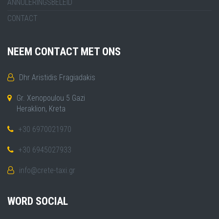
ANNULERINGSBELEID
CONTACT
NEEM CONTACT MET ONS
Dhr Aristidis Fragiadakis
Gr. Xenopoulou 5 Gazi
Heraklion, Kreta
+30 6970021970
+30 6945027933
info@crete-taxi.gr
WORD SOCIAL