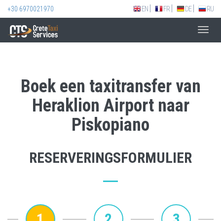
+30 6970021970
EN
FR
DE
RU
Toggl
navig
Boek een taxitransfer van
Heraklion Airport naar
Piskopiano
RESERVERINGSFORMULIER
1
2
3