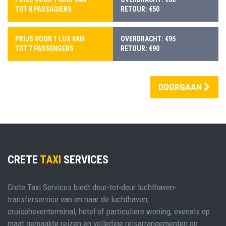
TOT 8 PASSAGIERS
RETOUR: €50
PRIJS VOOR 1 LUX VAN
OVERDRACHT: €95
TOT 7 PASSENGERS
RETOUR: €90
DOORGAAN
CRETE
TAXI
SERVICES
Crete Taxi Services biedt deur-tot-deur luchthaven-
transferservice van en naar de luchthaven,
cruiseheventerminal, hotel of particuliere woning, evenals op
maat gemaakte reizen en volledige reisarrangementen op