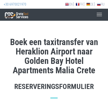
+30 6970021970
EN
FR
DE
RU
Toggl
navig
Boek een taxitransfer van
Heraklion Airport naar
Golden Bay Hotel
Apartments Malia Crete
RESERVERINGSFORMULIER