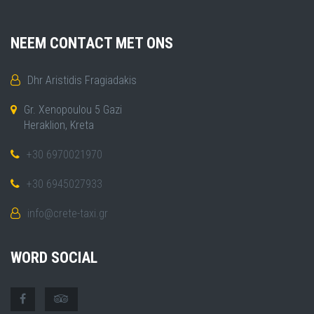
NEEM CONTACT MET ONS
Dhr Aristidis Fragiadakis
Gr. Xenopoulou 5 Gazi
Heraklion, Kreta
+30 6970021970
+30 6945027933
info@crete-taxi.gr
WORD SOCIAL