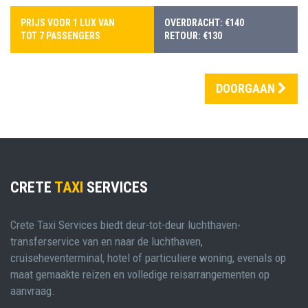
PRIJS VOOR 1 LUX VAN
OVERDRACHT: €140
TOT 7 PASSENGERS
RETOUR: €130
DOORGAAN
CRETE
TAXI
SERVICES
Crete Taxi Services biedt deur-tot-deur luchthaven-
transferservice van en naar de luchthaven,
cruiseheventerminal, hotel of particuliere woning, evenals op
maat gemaakte reizen en volledige reisarrangementen op
aanvraag.