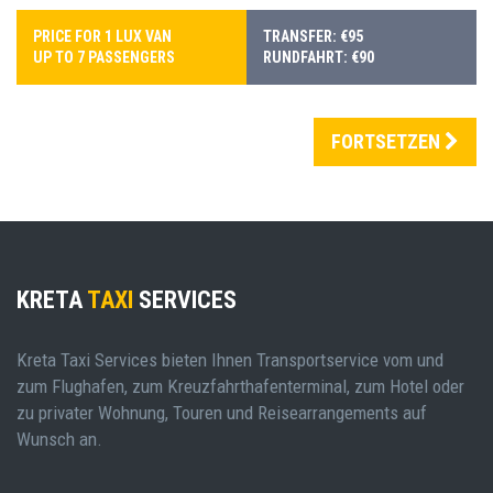
PRICE FOR 1 LUX VAN
TRANSFER: €95
UP TO 7 PASSENGERS
RUNDFAHRT: €90
FORTSETZEN
KRETA
TAXI
SERVICES
Kreta Taxi Services bieten Ihnen Transportservice vom und
zum Flughafen, zum Kreuzfahrthafenterminal, zum Hotel oder
zu privater Wohnung, Touren und Reisearrangements auf
Wunsch an.