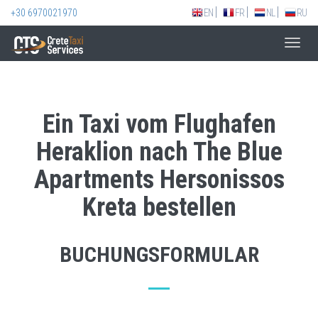
+30 6970021970
EN
FR
NL
RU
Toggl
navig
Ein Taxi vom Flughafen
Heraklion nach The Blue
Apartments Hersonissos
Kreta bestellen
BUCHUNGSFORMULAR