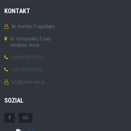
KONTAKT
Mr Aristidis Fragiadakis
Gr. Xenopoulou 5 Gazi
Heraklion, Kreta
+30 6970021970
+30 6945027933
info@crete-taxi.gr
SOZIAL