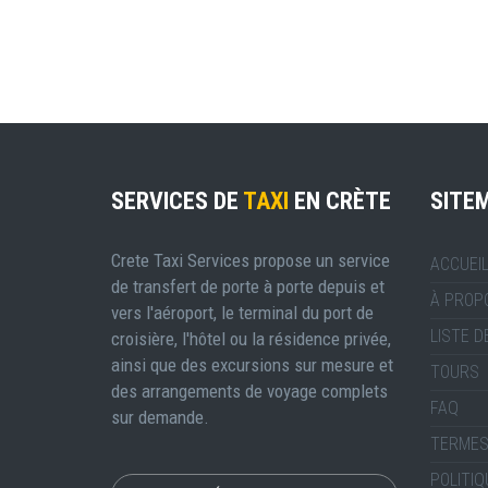
SERVICES DE
TAXI
EN CRÈTE
SITE
Crete Taxi Services propose un service
ACCUEI
de transfert de porte à porte depuis et
À PROP
vers l'aéroport, le terminal du port de
LISTE D
croisière, l'hôtel ou la résidence privée,
ainsi que des excursions sur mesure et
TOURS
des arrangements de voyage complets
FAQ
sur demande.
TERMES
POLITIQ