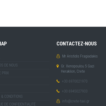
MAP
CONTACTEZ-NOUS
Mr Aristidis Fragiadakis
L
OS DE NOUS
Gr. Xenopoulou 5 Gazi
Heraklion, Crete
E PRIX
+30 6970021970
+30 6945027933
 & CONDITIONS
info@crete-taxi.gr
UE DE CONFIDENTIALITÉ