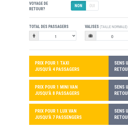
VOYAGE DE
NON
OUI
RETOUR?
TOTAL DES PASSAGERS
VALISES
(TAILLE NORMALE)
PRIX POUR 1 TAXI
SENS U
JUSQU'À 4 PASSAGERS
RETOUR
PRIX POUR 1 MINI VAN
SENS U
JUSQU'À 8 PASSAGERS
RETOUR
PRIX POUR 1 LUX VAN
SENS U
JUSQU'À 7 PASSENGERS
RETOUR