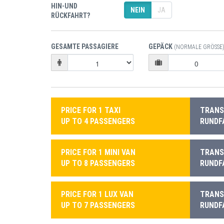
HIN-UND
NEIN
JA
RÜCKFAHRT?
GESAMTE PASSAGIERE
GEPÄCK
(NORMALE GRÖSSE)
PRICE FOR 1 TAXI
TRANSF
UP TO 4 PASSENGERS
RUNDF
PRICE FOR 1 MINI VAN
TRANSF
UP TO 8 PASSENGERS
RUNDF
PRICE FOR 1 LUX VAN
TRANSF
UP TO 7 PASSENGERS
RUNDF