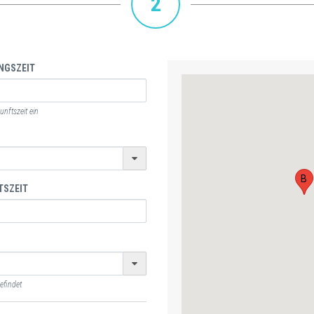
2
NGSZEIT
nftszeit ein
B
TSZEIT
efindet