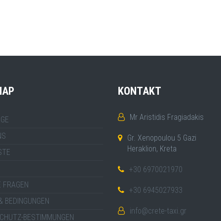
MAP
KONTAKT
Mr Aristidis Fragiadakis
GE
NS
Gr. Xenopoulou 5 Gazi
Heraklion, Kreta
STE
+30 6970021970
E FRAGEN
+30 6945027933
& BEDINGUNGEN
info@crete-taxi.gr
CHUTZ-BESTIMMUNGEN