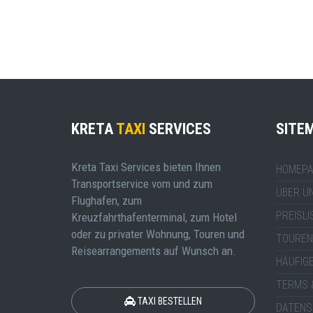
KRETA
TAXI
SERVICES
SITE
Kreta Taxi Services bieten Ihnen
HOMEPA
Transportservice vom und zum
ÜBER U
Flughafen, zum
PREISLI
Kreuzfahrthafenterminal, zum Hotel
oder zu privater Wohnung, Touren und
TOUREN
Reisearrangements auf Wunsch an.
HÄUFIG
TERMS 
TAXI BESTELLEN
DATENS