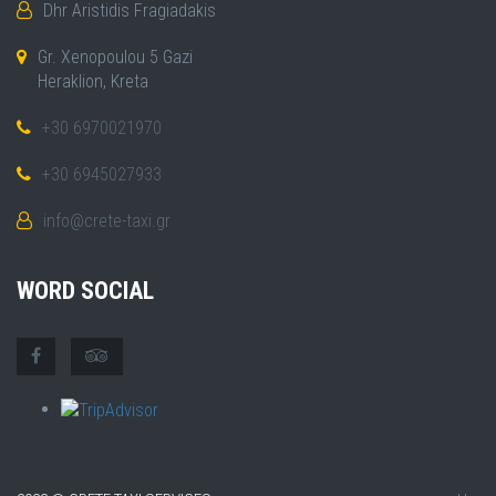
Dhr Aristidis Fragiadakis
Gr. Xenopoulou 5 Gazi
Heraklion, Kreta
+30 6970021970
+30 6945027933
info@crete-taxi.gr
WORD SOCIAL