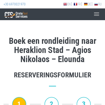
+30 6970021970
EN
FR
DE
RU
Toggl
navig
Boek een rondleiding naar
Heraklion Stad – Agios
Nikolaos – Elounda
RESERVERINGSFORMULIER
1
2
3