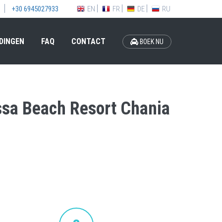
EN
FR
DE
RU
+30 6945027933
DINGEN
FAQ
CONTACT
BOEK NU
assa Beach Resort Chania