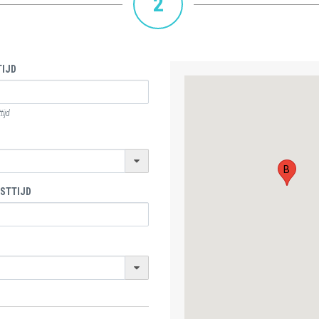
2
IJD
ijd
B
STTIJD