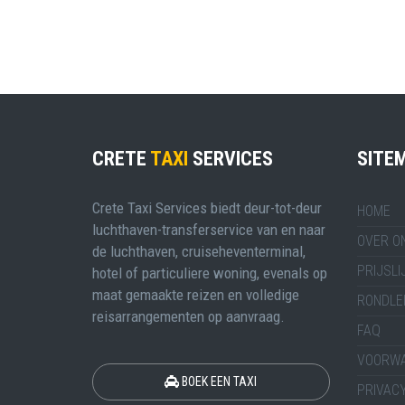
CRETE
TAXI
SERVICES
SITE
Crete Taxi Services biedt deur-tot-deur
HOME
luchthaven-transferservice van en naar
OVER O
de luchthaven, cruiseheventerminal,
PRIJSLI
hotel of particuliere woning, evenals op
maat gemaakte reizen en volledige
RONDLE
reisarrangementen op aanvraag.
FAQ
VOORW
BOEK EEN TAXI
PRIVACY