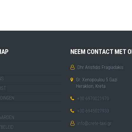
MAP
NEEM CONTACT MET O
Dhr Aristidis Fragiadakis
NS
Gr. Xenopoulou 5 Gazi
Heraklion, Kreta
JST
IDINGEN
+30 6970021970
+30 6945027933
AARDEN
info@crete-taxi.gr
BELEID