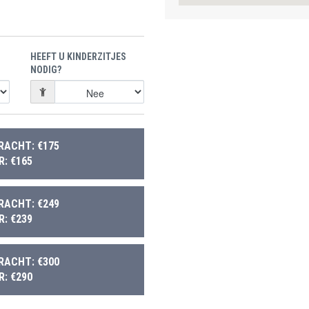
HEEFT U KINDERZITJES
NODIG?
RACHT: €175
: €165
RACHT: €249
: €239
RACHT: €300
: €290