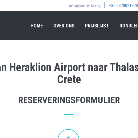
info@crete-taxi.gr
+30 6970021970
HOME
OVER ONS
PRIJSLIJST
RONDLEI
an Heraklion Airport naar Thal
Crete
RESERVERINGSFORMULIER