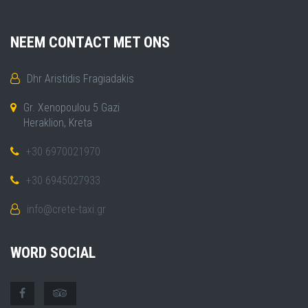
NEEM CONTACT MET ONS
Dhr Aristidis Fragiadakis
Gr. Xenopoulou 5 Gazi
Heraklion, Kreta
+30 6970021970
+30 6945027933
info@crete-taxi.gr
WORD SOCIAL