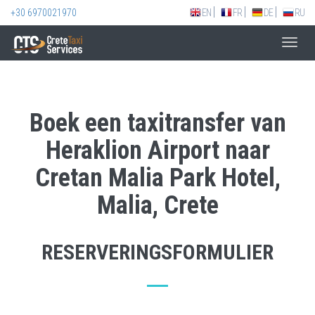
+30 6970021970
EN
FR
DE
RU
Toggl
navig
Boek een taxitransfer van
Heraklion Airport naar
Cretan Malia Park Hotel,
Malia, Crete
RESERVERINGSFORMULIER