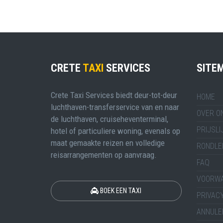
CRETE
TAXI
SERVICES
SITE
Crete Taxi Services biedt deur-tot-deur
HOME
luchthaven-transferservice van en naar
OVER O
de luchthaven, cruiseheventerminal,
PRIJSLI
hotel of particuliere woning, evenals op
maat gemaakte reizen en volledige
RONDLE
reisarrangementen op aanvraag.
FAQ
VOORW
BOEK EEN TAXI
PRIVACY
ANNULE