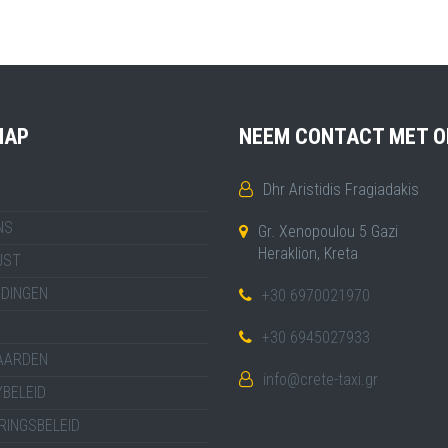
MAP
NEEM CONTACT MET O
Dhr Aristidis Fragiadakis
NS
Gr. Xenopoulou 5 Gazi
Heraklion, Kreta
JST
IDINGEN
+30 6970021970
+30 6945027933
AARDEN
info@crete-taxi.gr
BELEID
RINGSBELEID