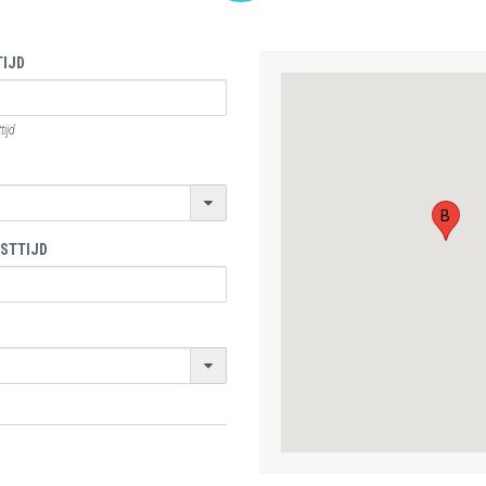
IJD
ijd
B
STTIJD