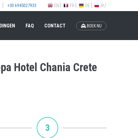
EN
FR
DE
RU
+30 6945027933
DINGEN
FAQ
CONTACT
BOEK NU
epa Hotel Chania Crete
3