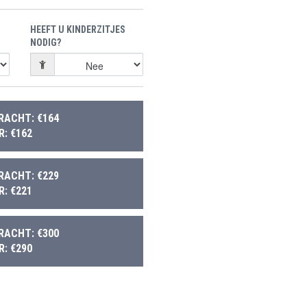
HEEFT U KINDERZITJES
NODIG?
RACHT: €164
: €162
RACHT: €229
: €221
RACHT: €300
: €290