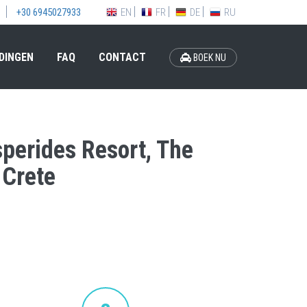
EN
FR
DE
RU
+30 6945027933
DINGEN
FAQ
CONTACT
BOEK NU
sperides Resort, The
 Crete