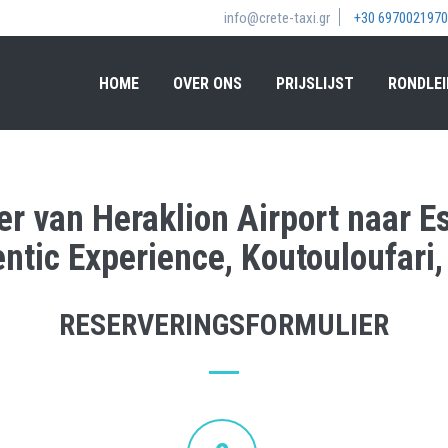
info@crete-taxi.gr
+30 6970021970
HOME
OVER ONS
PRIJSLIJST
RONDLEI
er van Heraklion Airport naar E
ntic Experience, Koutouloufari,
RESERVERINGSFORMULIER