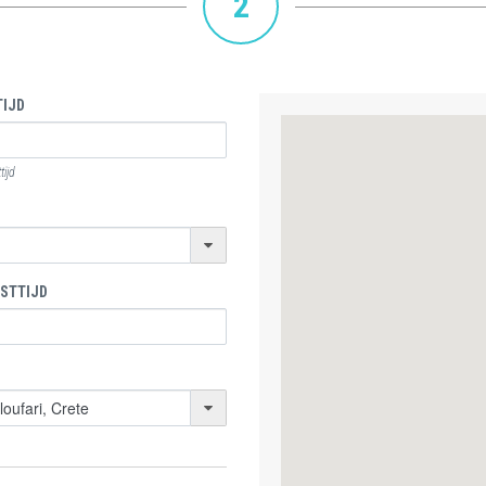
2
IJD
ijd
STTIJD