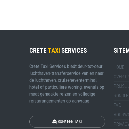
CRETE
TAXI
SERVICES
SITE
Crete Taxi Services biedt deur-tot-deur
HOME
luchthaven-transferservice van en naar
OVER O
de luchthaven, cruiseheventerminal,
PRIJSLI
hotel of particuliere woning, evenals op
maat gemaakte reizen en volledige
RONDLE
reisarrangementen op aanvraag.
FAQ
VOORW
BOEK EEN TAXI
PRIVACY