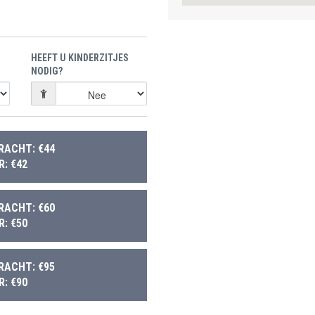
HEEFT U KINDERZITJES
NODIG?
RACHT: €44
: €42
RACHT: €60
: €50
RACHT: €95
: €90