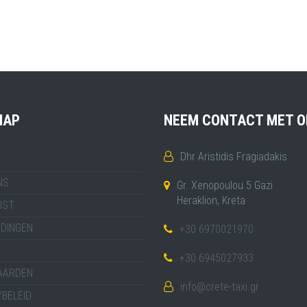
MAP
NEEM CONTACT MET O
Dhr Aristidis Fragiadakis
NS
Gr. Xenopoulou 5 Gazi
Heraklion, Kreta
JST
IDINGEN
+30 6970021970
+30 6945027933
AARDEN
info@crete-taxi.gr
BELEID