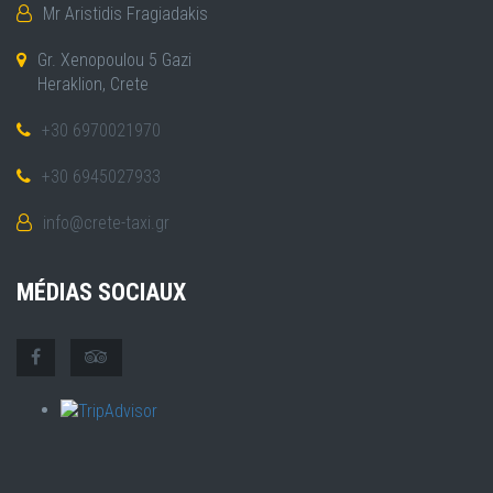
Mr Aristidis Fragiadakis
Gr. Xenopoulou 5 Gazi
Heraklion, Crete
+30 6970021970
+30 6945027933
info@crete-taxi.gr
MÉDIAS SOCIAUX