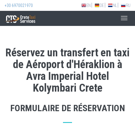
+30 6970021970
EN
DE
NL
RU
Toggl
navig
Réservez un transfert en taxi
de Aéroport d'Héraklion à
Avra Imperial Hotel
Kolymbari Crete
FORMULAIRE DE RÉSERVATION