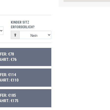
KINDER SITZ
ERFORDERLICH?
ER: €78
AHRT: €76
ER: €114
AHRT: €110
ER: €185
AHRT: €175