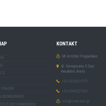
MAP
KONTAKT
Mr Aristidis Fragiadakis
GE
NS
Gr. Xenopoulou 5 Gazi
Heraklion, Kreta
STE
+30 6970021970
E FRAGEN
+30 6945027933
& BEDINGUNGEN
info@crete-taxi.gr
CHUTZ-BESTIMMUNGEN