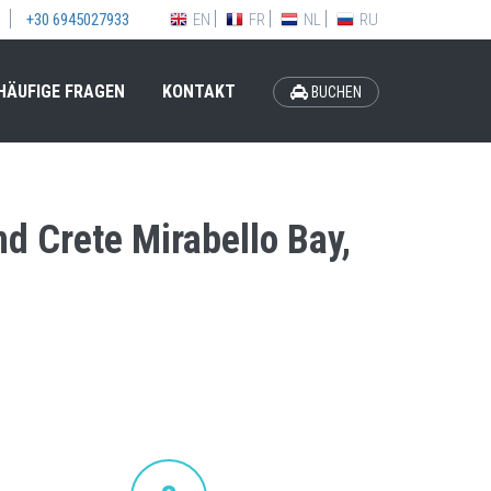
EN
FR
NL
RU
+30 6945027933
HÄUFIGE FRAGEN
KONTAKT
BUCHEN
d Crete Mirabello Bay,