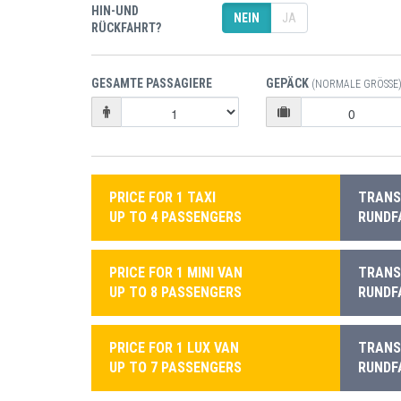
HIN-UND
NEIN
JA
RÜCKFAHRT?
GESAMTE PASSAGIERE
GEPÄCK
(NORMALE GRÖSSE)
PRICE FOR 1 TAXI
TRANSF
UP TO 4 PASSENGERS
RUNDF
PRICE FOR 1 MINI VAN
TRANSF
UP TO 8 PASSENGERS
RUNDF
PRICE FOR 1 LUX VAN
TRANSF
UP TO 7 PASSENGERS
RUNDF