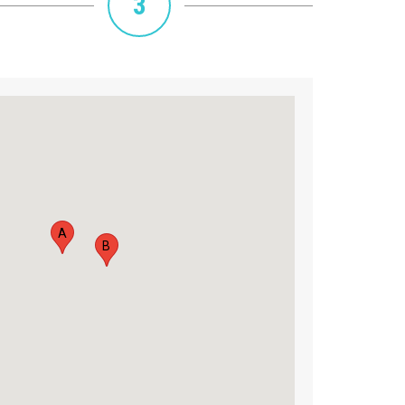
3
A
B