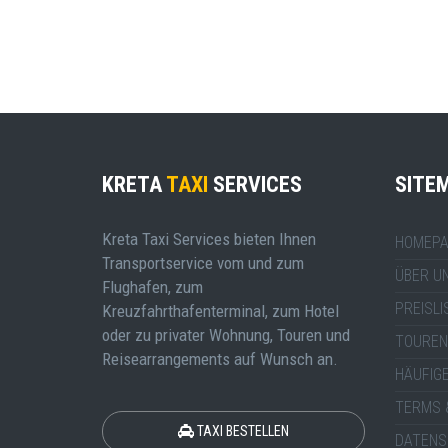
KRETA
TAXI
SERVICES
SITE
Kreta Taxi Services bieten Ihnen
HOMEPA
Transportservice vom und zum
ÜBER U
Flughafen, zum
PREISLI
Kreuzfahrthafenterminal, zum Hotel
oder zu privater Wohnung, Touren und
TOUREN
Reisearrangements auf Wunsch an.
HÄUFIG
TERMS 
TAXI BESTELLEN
DATENS