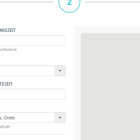
2
NGSZEIT
nftszeit ein
TSZEIT
efindet