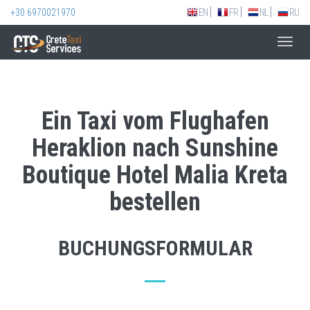
+30 6970021970
EN
FR
NL
RU
Toggl
navig
Ein Taxi vom Flughafen
Heraklion nach Sunshine
Boutique Hotel Malia Kreta
bestellen
BUCHUNGSFORMULAR