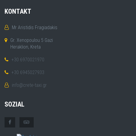
KONTAKT
Mr Aristidis Fragiadakis
Gr. Xenopoulou 5 Gazi
Heraklion, Kreta
+30 6970021970
+30 6945027933
info@crete-taxi.gr
SOZIAL