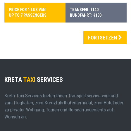
PRICE FOR 1 LUX VAN
TRANSFER: €140
UP TO 7 PASSENGERS
RUNDFAHRT: €130
FORTSETZEN
KRETA
TAXI
SERVICES
Kreta Taxi Services bieten Ihnen Transportservice vom und
zum Flughafen, zum Kreuzfahrthafenterminal, zum Hotel oder
zu privater Wohnung, Touren und Reisearrangements auf
Wunsch an.