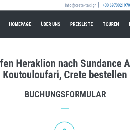
info@crete-taxi.gr
+30 6970021970
HOMEPAGE
ÜBER UNS
PREISLISTE
TOUREN
afen Heraklion nach Sundance A
Koutouloufari, Crete bestellen
BUCHUNGSFORMULAR