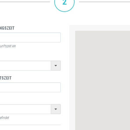
2
NGSZEIT
nftszeit ein
TSZEIT
efindet