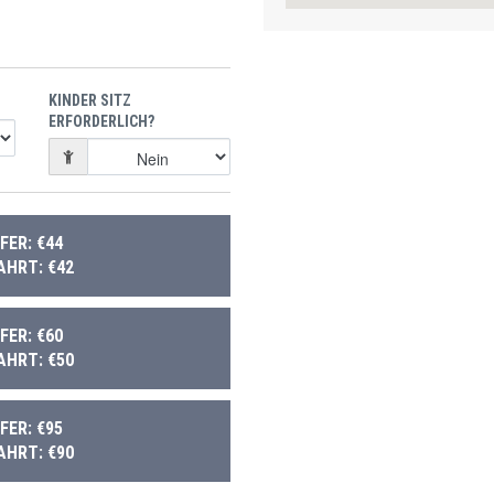
KINDER SITZ
ERFORDERLICH?
ER: €44
AHRT: €42
ER: €60
AHRT: €50
ER: €95
AHRT: €90