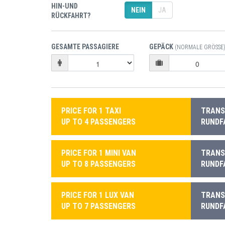
HIN-UND
NEIN
JA
RÜCKFAHRT?
GESAMTE PASSAGIERE
GEPÄCK
(NORMALE GRÖSSE)
PRICE FOR 1 TAXI
TRANSF
UP TO 4 PASSENGERS
RUNDF
PRICE FOR 1 MINI VAN
TRANSF
UP TO 8 PASSENGERS
RUNDF
PRICE FOR 1 LUX VAN
TRANSF
UP TO 7 PASSENGERS
RUNDF