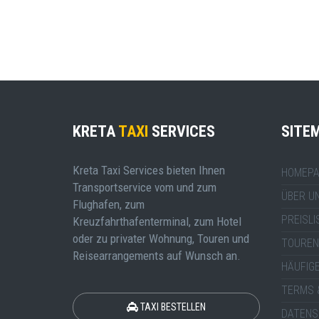
KRETA
TAXI
SERVICES
SITE
Kreta Taxi Services bieten Ihnen
HOMEPA
Transportservice vom und zum
ÜBER U
Flughafen, zum
PREISLI
Kreuzfahrthafenterminal, zum Hotel
oder zu privater Wohnung, Touren und
TOUREN
Reisearrangements auf Wunsch an.
HÄUFIG
TERMS 
TAXI BESTELLEN
DATENS