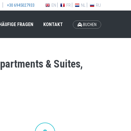
EN
FR
NL
RU
+30 6945027933
HÄUFIGE FRAGEN
KONTAKT
BUCHEN
partments & Suites,