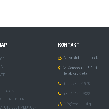
MAP
KONTAKT
Mr Aristidis Fragiadakis
GE
NS
Gr. Xenopoulou 5 Gazi
Heraklion, Kreta
STE
+30 6970021970
E FRAGEN
+30 6945027933
& BEDINGUNGEN
info@crete-taxi.gr
CHUTZ-BESTIMMUNGEN