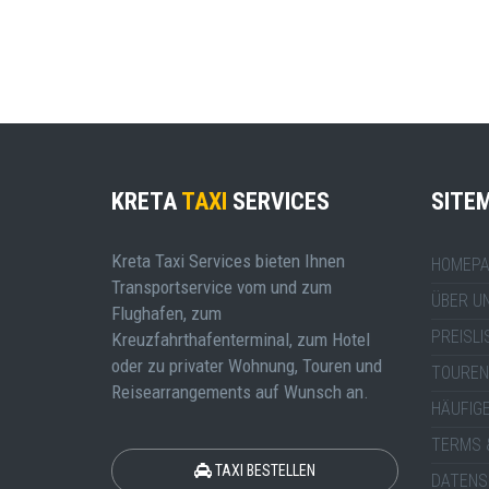
KRETA
TAXI
SERVICES
SITE
Kreta Taxi Services bieten Ihnen
HOMEPA
Transportservice vom und zum
ÜBER U
Flughafen, zum
PREISLI
Kreuzfahrthafenterminal, zum Hotel
oder zu privater Wohnung, Touren und
TOUREN
Reisearrangements auf Wunsch an.
HÄUFIG
TERMS 
TAXI BESTELLEN
DATENS