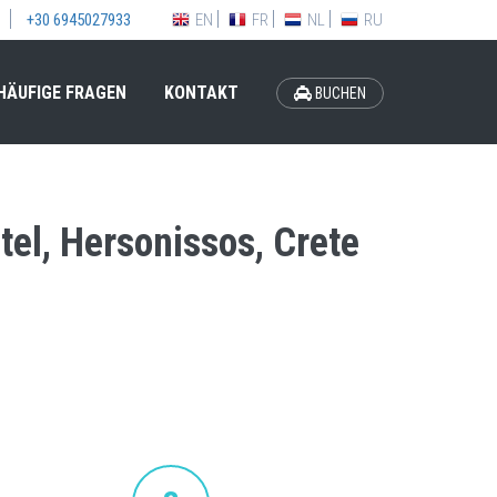
EN
FR
NL
RU
+30 6945027933
HÄUFIGE FRAGEN
KONTAKT
BUCHEN
tel, Hersonissos, Crete