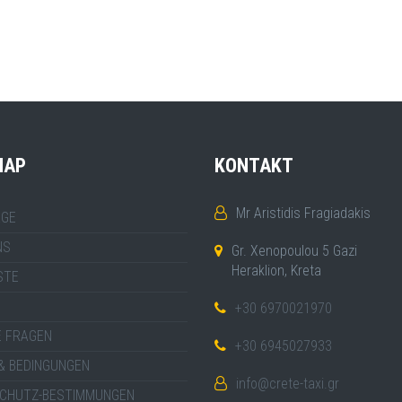
MAP
KONTAKT
Mr Aristidis Fragiadakis
GE
NS
Gr. Xenopoulou 5 Gazi
Heraklion, Kreta
STE
+30 6970021970
E FRAGEN
+30 6945027933
& BEDINGUNGEN
info@crete-taxi.gr
CHUTZ-BESTIMMUNGEN