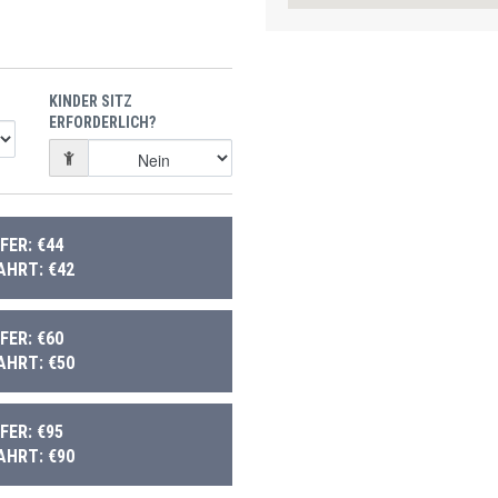
KINDER SITZ
ERFORDERLICH?
ER: €44
AHRT: €42
ER: €60
AHRT: €50
ER: €95
AHRT: €90