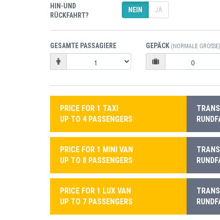
HIN-UND
NEIN
JA
RÜCKFAHRT?
GESAMTE PASSAGIERE
GEPÄCK
(NORMALE GRÖSSE)
PRICE FOR 1 TAXI
TRANSF
UP TO 4 PASSENGERS
RUNDF
PRICE FOR 1 MINI VAN
TRANSF
UP TO 8 PASSENGERS
RUNDF
PRICE FOR 1 LUX VAN
TRANSF
UP TO 7 PASSENGERS
RUNDF