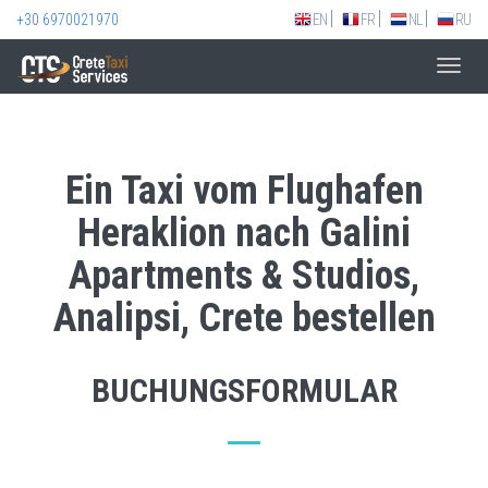
+30 6970021970
EN
FR
NL
RU
Toggl
navig
Ein Taxi vom Flughafen
Heraklion nach Galini
Apartments & Studios,
Analipsi, Crete bestellen
BUCHUNGSFORMULAR