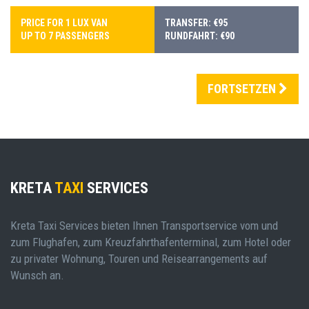
PRICE FOR 1 LUX VAN
TRANSFER: €95
UP TO 7 PASSENGERS
RUNDFAHRT: €90
FORTSETZEN
KRETA
TAXI
SERVICES
Kreta Taxi Services bieten Ihnen Transportservice vom und
zum Flughafen, zum Kreuzfahrthafenterminal, zum Hotel oder
zu privater Wohnung, Touren und Reisearrangements auf
Wunsch an.