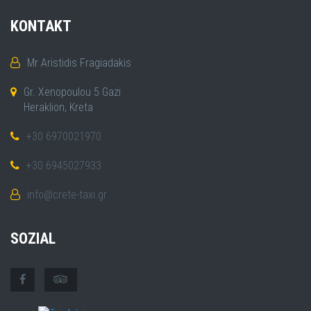
KONTAKT
Mr Aristidis Fragiadakis
Gr. Xenopoulou 5 Gazi
Heraklion, Kreta
+30 6970021970
+30 6945027933
info@crete-taxi.gr
SOZIAL