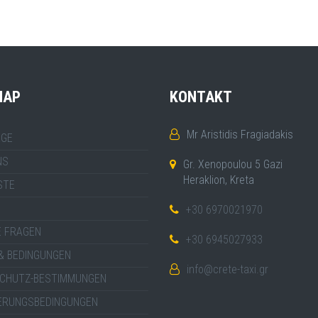
MAP
KONTAKT
Mr Aristidis Fragiadakis
GE
NS
Gr. Xenopoulou 5 Gazi
Heraklion, Kreta
STE
+30 6970021970
E FRAGEN
+30 6945027933
& BEDINGUNGEN
info@crete-taxi.gr
CHUTZ-BESTIMMUNGEN
ERUNGSBEDINGUNGEN