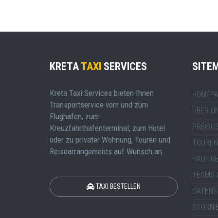
KRETA
TAXI
SERVICES
SITE
Kreta Taxi Services bieten Ihnen
HOMEPA
Transportservice vom und zum
ÜBER U
Flughafen, zum
PREISLI
Kreuzfahrthafenterminal, zum Hotel
oder zu privater Wohnung, Touren und
TOUREN
Reisearrangements auf Wunsch an.
HÄUFIG
TERMS 
TAXI BESTELLEN
DATENS
STORNI