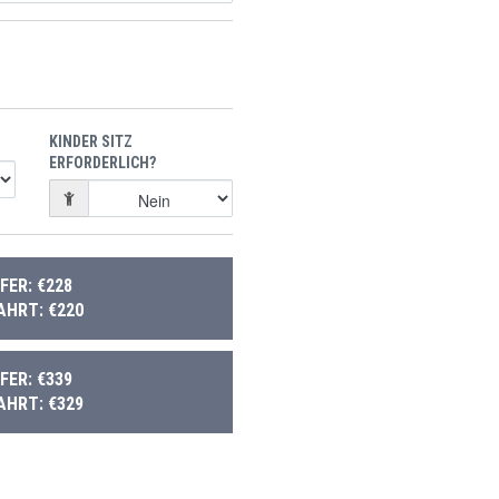
KINDER SITZ
ERFORDERLICH?
ER: €228
AHRT: €220
ER: €339
AHRT: €329