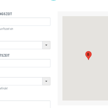
NGSZEIT
nftszeit ein
B
TSZEIT
efindet