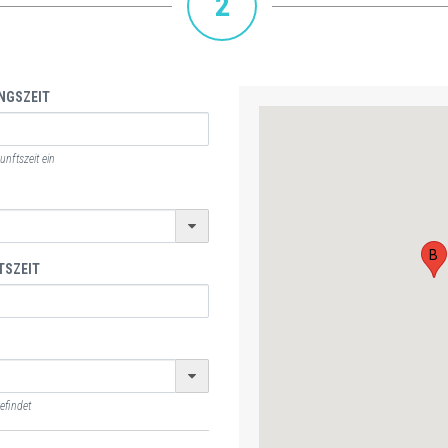
2
NGSZEIT
nftszeit ein
B
TSZEIT
efindet