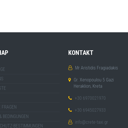
MAP
KONTAKT
Mr Aristidis Fragiadakis
GE
NS
Gr. Xenopoulou 5 Gazi
Heraklion, Kreta
STE
+30 6970021970
E FRAGEN
+30 6945027933
& BEDINGUNGEN
info@crete-taxi.gr
CHUTZ-BESTIMMUNGEN