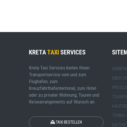
KRETA
TAXI
SERVICES
SITE
Kreta Taxi Services bieten Ihnen
HOMEPA
Transportservice vom und zum
ÜBER U
Flughafen, zum
PREISLI
Kreuzfahrthafenterminal, zum Hotel
oder zu privater Wohnung, Touren und
TOUREN
Reisearrangements auf Wunsch an.
HÄUFIG
TERMS 
TAXI BESTELLEN
DATENS