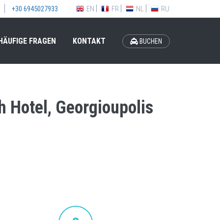
EN
FR
NL
RU
+30 6945027933
HÄUFIGE FRAGEN
KONTAKT
BUCHEN
h Hotel, Georgioupolis