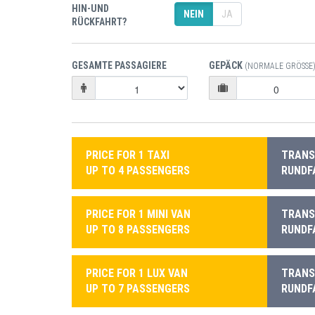
HIN-UND
NEIN
JA
RÜCKFAHRT?
GESAMTE PASSAGIERE
GEPÄCK
(NORMALE GRÖSSE)
PRICE FOR 1 TAXI
TRANSF
UP TO 4 PASSENGERS
RUNDF
PRICE FOR 1 MINI VAN
TRANSF
UP TO 8 PASSENGERS
RUNDF
PRICE FOR 1 LUX VAN
TRANSF
UP TO 7 PASSENGERS
RUNDF