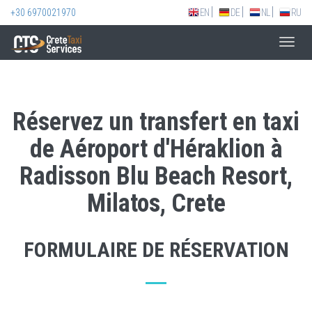
+30 6970021970
EN
DE
NL
RU
Toggl
navig
Réservez un transfert en taxi
de Aéroport d'Héraklion à
Radisson Blu Beach Resort,
Milatos, Crete
FORMULAIRE DE RÉSERVATION