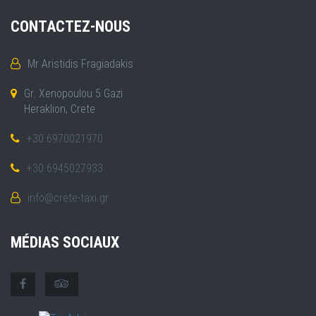
CONTACTEZ-NOUS
Mr Aristidis Fragiadakis
Gr. Xenopoulou 5 Gazi
Heraklion, Crete
+30 6970021970
+30 6945027933
info@crete-taxi.gr
MÉDIAS SOCIAUX