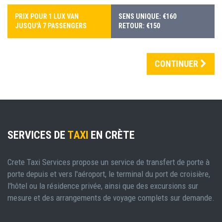
PRIX POUR 1 LUX VAN
SENS UNIQUE: €160
JUSQU'À 7 PASSENGERS
RETOUR: €150
CONTINUER
SERVICES DE
TAXI
EN CRÈTE
Crete Taxi Services propose un service de transfert de porte à
porte depuis et vers l'aéroport, le terminal du port de croisière,
l'hôtel ou la résidence privée, ainsi que des excursions sur
mesure et des arrangements de voyage complets sur demande.