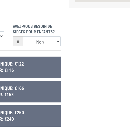
AVEZ-VOUS BESOIN DE
SIÈGES POUR ENFANTS?
NIQUE: €122
: €116
NIQUE: €166
: €158
NIQUE: €250
: €240