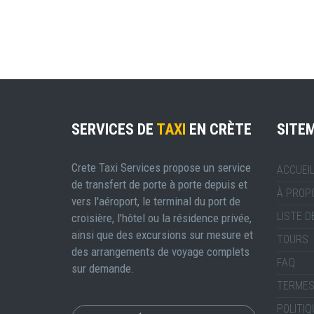
SERVICES DE
TAXI
EN CRÈTE
SITE
Crete Taxi Services propose un service
ACCUEI
de transfert de porte à porte depuis et
À PROP
vers l'aéroport, le terminal du port de
LISTE D
croisière, l'hôtel ou la résidence privée,
ainsi que des excursions sur mesure et
TOURS
des arrangements de voyage complets
FAQ
sur demande.
TERMES
POLITIQ