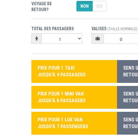
VOYAGE DE
NON
OUI
RETOUR?
TOTAL DES PASSAGERS
VALISES
(TAILLE NORMALE)
PRIX POUR 1 TAXI
SENS U
JUSQU'À 4 PASSAGERS
RETOUR
PRIX POUR 1 MINI VAN
SENS U
JUSQU'À 8 PASSAGERS
RETOUR
PRIX POUR 1 LUX VAN
SENS U
JUSQU'À 7 PASSENGERS
RETOUR