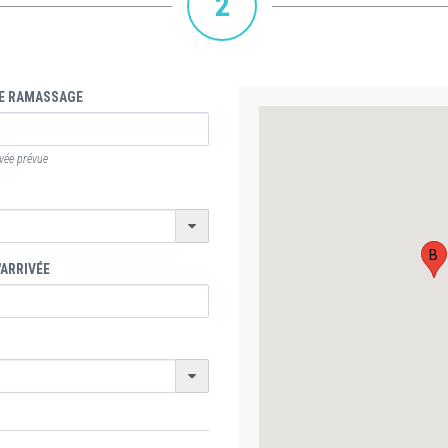
2
E RAMASSAGE
ivée prévue
B
'ARRIVÉE