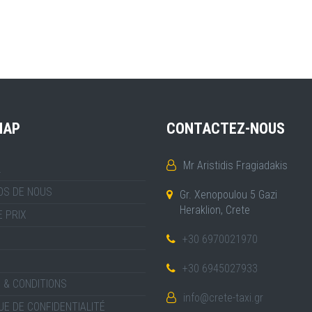
MAP
CONTACTEZ-NOUS
Mr Aristidis Fragiadakis
L
OS DE NOUS
Gr. Xenopoulou 5 Gazi
Heraklion, Crete
E PRIX
+30 6970021970
+30 6945027933
 & CONDITIONS
info@crete-taxi.gr
UE DE CONFIDENTIALITÉ