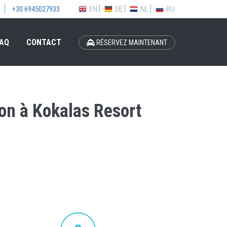
EN
DE
NL
RU
+30 6945027933
AQ
CONTACT
RÉSERVEZ MAINTENANT
ion à Kokalas Resort