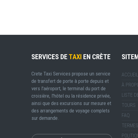
SERVICES DE
TAXI
EN CRÈTE
SITE
Crete Taxi Services propose un service
ACCUEI
de transfert de porte à porte depuis et
À PROP
vers l'aéroport, le terminal du port de
LISTE D
croisière, l'hôtel ou la résidence privée,
ainsi que des excursions sur mesure et
TOURS
des arrangements de voyage complets
FAQ
sur demande.
TERMES
POLITIQ