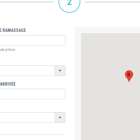
2
E RAMASSAGE
ivée prévue
B
'ARRIVÉE