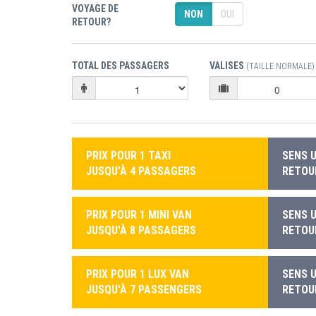
VOYAGE DE
NON
OUI
RETOUR?
TOTAL DES PASSAGERS
VALISES
(TAILLE NORMALE)
PRIX POUR 1 TAXI
SENS U
JUSQU'À 4 PASSAGERS
RETOUR
PRIX POUR 1 MINI VAN
SENS U
JUSQU'À 8 PASSAGERS
RETOUR
PRIX POUR 1 LUX VAN
SENS U
JUSQU'À 7 PASSENGERS
RETOUR