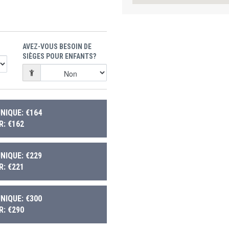
AVEZ-VOUS BESOIN DE
SIÈGES POUR ENFANTS?
NIQUE: €164
: €162
NIQUE: €229
: €221
NIQUE: €300
: €290