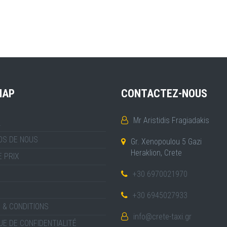
MAP
CONTACTEZ-NOUS
Mr Aristidis Fragiadakis
L
OS DE NOUS
Gr. Xenopoulou 5 Gazi
Heraklion, Crete
E PRIX
+30 6970021970
+30 6945027933
 & CONDITIONS
info@crete-taxi.gr
UE DE CONFIDENTIALITÉ