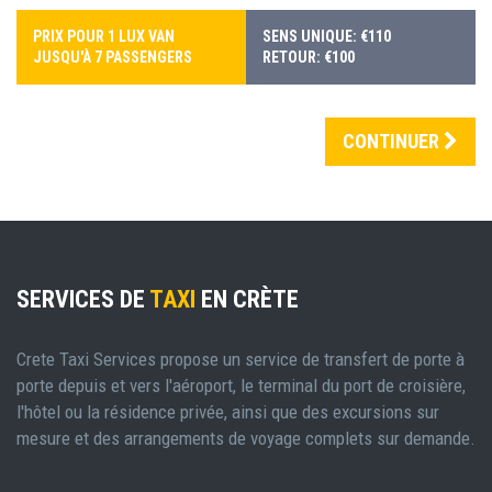
PRIX POUR 1 LUX VAN
SENS UNIQUE: €110
JUSQU'À 7 PASSENGERS
RETOUR: €100
CONTINUER
SERVICES DE
TAXI
EN CRÈTE
Crete Taxi Services propose un service de transfert de porte à
porte depuis et vers l'aéroport, le terminal du port de croisière,
l'hôtel ou la résidence privée, ainsi que des excursions sur
mesure et des arrangements de voyage complets sur demande.