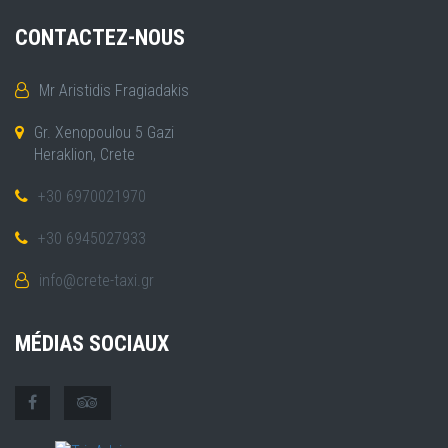
CONTACTEZ-NOUS
Mr Aristidis Fragiadakis
Gr. Xenopoulou 5 Gazi
Heraklion, Crete
+30 6970021970
+30 6945027933
info@crete-taxi.gr
MÉDIAS SOCIAUX