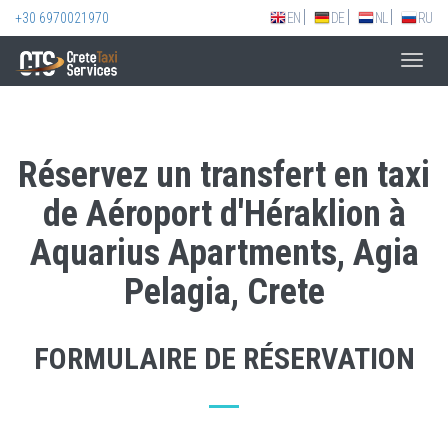
+30 6970021970
EN
DE
NL
RU
Toggl
navig
Réservez un transfert en taxi
de Aéroport d'Héraklion à
Aquarius Apartments, Agia
Pelagia, Crete
FORMULAIRE DE RÉSERVATION