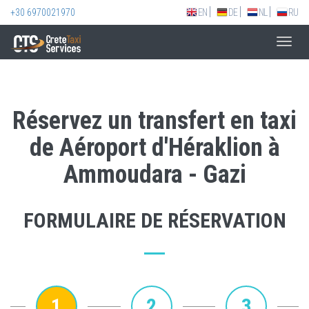
+30 6970021970
EN
DE
NL
RU
Toggl
navig
Réservez un transfert en taxi
de Aéroport d'Héraklion à
Ammoudara - Gazi
FORMULAIRE DE RÉSERVATION
1
2
3