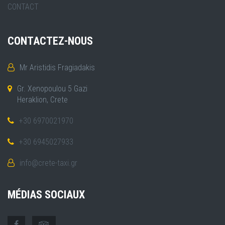
CONTACT
CONTACTEZ-NOUS
Mr Aristidis Fragiadakis
Gr. Xenopoulou 5 Gazi
Heraklion, Crete
+30 6970021970
+30 6945027933
info@crete-taxi.gr
MÉDIAS SOCIAUX