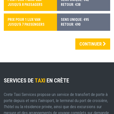
JUSQU'À 8 PASSAGERS
RETOUR: €38
PRIX POUR 1 LUX VAN
SENS UNIQUE: €95
JUSQU'À 7 PASSENGERS
RETOUR: €90
CONTINUER
SERVICES DE
TAXI
EN CRÈTE
Crete Taxi Services propose un service de transfert de porte à
porte depuis et vers l'aéroport, le terminal du port de croisière,
l'hôtel ou la résidence privée, ainsi que des excursions sur
mesure et des arrangements de voyage complets sur demande.