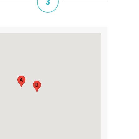
3
A
B