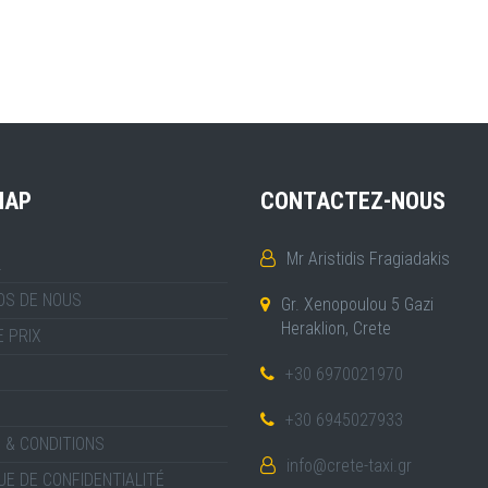
MAP
CONTACTEZ-NOUS
Mr Aristidis Fragiadakis
L
OS DE NOUS
Gr. Xenopoulou 5 Gazi
Heraklion, Crete
E PRIX
+30 6970021970
+30 6945027933
 & CONDITIONS
info@crete-taxi.gr
UE DE CONFIDENTIALITÉ