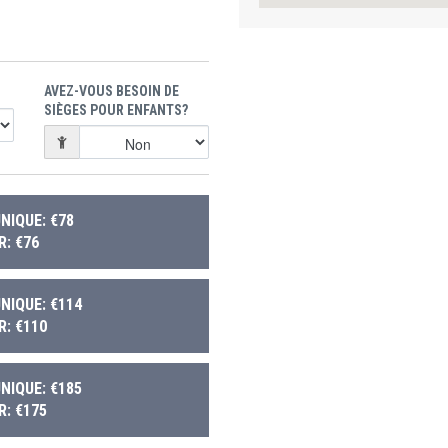
AVEZ-VOUS BESOIN DE
SIÈGES POUR ENFANTS?
NIQUE: €78
: €76
NIQUE: €114
: €110
NIQUE: €185
: €175