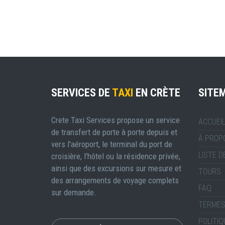
SERVICES DE
TAXI
EN CRÈTE
SITE
Crete Taxi Services propose un service
ACCUEI
de transfert de porte à porte depuis et
À PROP
vers l'aéroport, le terminal du port de
LISTE D
croisière, l'hôtel ou la résidence privée,
ainsi que des excursions sur mesure et
TOURS
des arrangements de voyage complets
FAQ
sur demande.
TERMES
POLITIQ