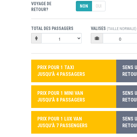
VOYAGE DE
NON
OUI
RETOUR?
TOTAL DES PASSAGERS
VALISES
(TAILLE NORMALE)
PRIX POUR 1 TAXI
SENS U
JUSQU'À 4 PASSAGERS
RETOUR
PRIX POUR 1 MINI VAN
SENS U
JUSQU'À 8 PASSAGERS
RETOUR
PRIX POUR 1 LUX VAN
SENS U
JUSQU'À 7 PASSENGERS
RETOUR